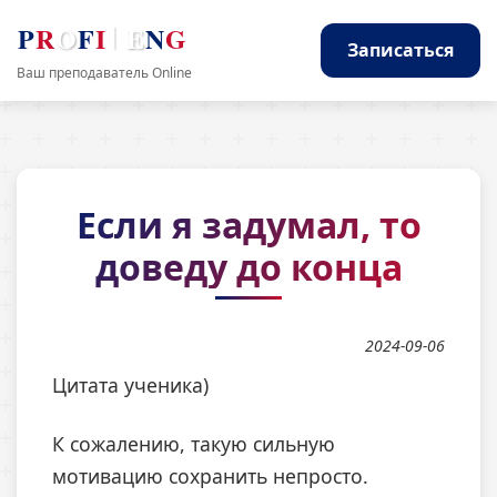
P
R
O
F
I
E
N
G
Записаться
Ваш преподаватель Online
Если я задумал, то
доведу до конца
2024-09-06
Цитата ученика)
К сожалению, такую сильную
мотивацию сохранить непросто.