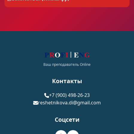
P
R
O
F
I
E
N
G
Ваш преподаватель Online
Контакты
+7 (900) 498-26-23
reshetnikova.di@gmail.com
Соцсети